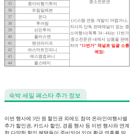
중소전문관
35
종이비행기투어
36
트립일레븐
37
온다
(
시스템 연동
·
개발이 어렵거나
,
38
투어림
자사의 단독
판매채널이 없는 중
39
선민투어
소여행사
(
목록
34
∼
44)
는
11
번가
40
플러스앤
중소전문관 내에서 상품을 판매
41
펜션라이프
하여
“11번가” 채널로 일괄 소통
42
㈜
스마트인피니
예정
)
43
에스엠컴퍼니
44
올스테이
숙박 세일 페스타 추가 정보
이번 행사에 3만 원 할인권 외에도 참여 온라인여행사별
추가 할인권, 카드사 할인, 경품 행사 등 이번 행사와 연계
한 다양한 할인 혜택들이 준비되어 있어 황금 연휴를 맞