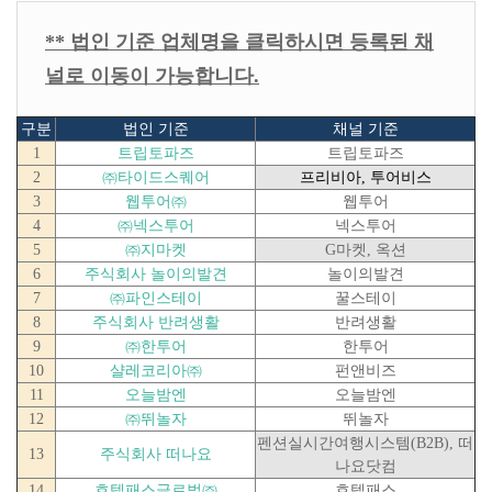
** 법인 기준 업체명을 클릭하시면 등록된 채
널로 이동이 가능합니다.
구분
법인 기준
채널 기준
1
트립토파즈
트립토파즈
2
㈜
타이드스퀘어
프리비아
,
투어비스
3
웹투어
㈜
웹투어
4
㈜
넥스투어
넥스투어
5
㈜
지마켓
G
마켓
,
옥션
6
주식회사 놀이의발견
놀이의발견
7
㈜
파인스테이
꿀스테이
8
주식회사 반려생활
반려생활
9
㈜
한투어
한투어
10
샬레코리아
㈜
펀앤비즈
11
오늘밤엔
오늘밤엔
12
㈜
뛰놀자
뛰놀자
펜션실시간여행시스템
(B2B),
떠
13
주식회사 떠나요
나요닷컴
14
호텔패스글로벌
㈜
호텔패스