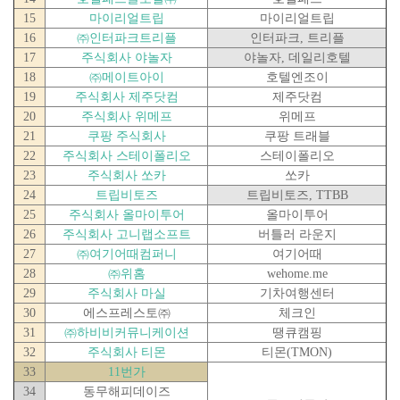
15
마이리얼트립
마이리얼트립
16
㈜
인터파크트리플
인터파크
,
트리플
17
주식회사 야놀자
야놀자
,
데일리호텔
18
㈜
메이트아이
호텔엔조이
19
주식회사 제주닷컴
제주닷컴
20
주식회사 위메프
위메프
21
쿠팡 주식회사
쿠팡 트래블
22
주식회사 스테이폴리오
스테이폴리오
23
주식회사 쏘카
쏘카
24
트립비토즈
트립비토즈
, TTBB
25
주식회사 올마이투어
올마이투어
26
주식회사 고니랩소프트
버틀러 라운지
27
㈜
여기어때컴퍼니
여기어때
28
㈜
위홈
wehome.me
29
주식회사 마실
기차여행센터
30
에스프레스토
㈜
체크인
31
㈜
하비비커뮤니케이션
땡큐캠핑
32
주식회사 티몬
티몬
(TMON)
33
11
번가
34
동무해피데이즈